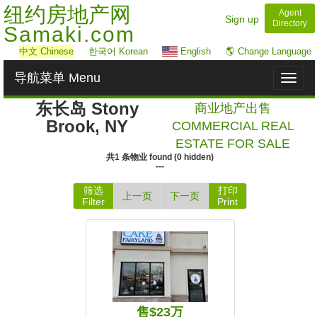
纽约房地产网
Agent
Sign up
Directory
Samaki.com
中文
Chinese
한국어 Korean
English
🌎 Change Language
导航菜单 Menu
Toggl
naviga
东长岛 Stony
商业地产出售
Brook, NY
COMMERCIAL REAL
ESTATE FOR SALE
共
1
条物业
found
(
0
hidden)
---
筛选
打印
上一页
下一页
Filter
Print
售$23万