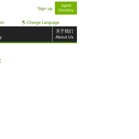
Agent
Sign up
Directory
ish
🌎 Change Language
关于我们
y
About Us
E