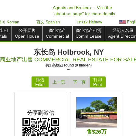
Agents and Brokers ... Visit the
"about-us page" for more details.
어 Korean
西文 Spanish
עִברִית Hebrew
Engl
出租
公开展售
商业地产
商业地产租赁
经纪人名录
tals
Open House
Commercial
Comm Lease
Agent Director
东长岛 Holbrook, NY
商业地产出售 COMMERCIAL REAL ESTATE FOR SAL
共
1
条物业
found
(
0
hidden)
---
筛选
打印
上一页
下一页
Filter
Print
分享到
微信
售$26万