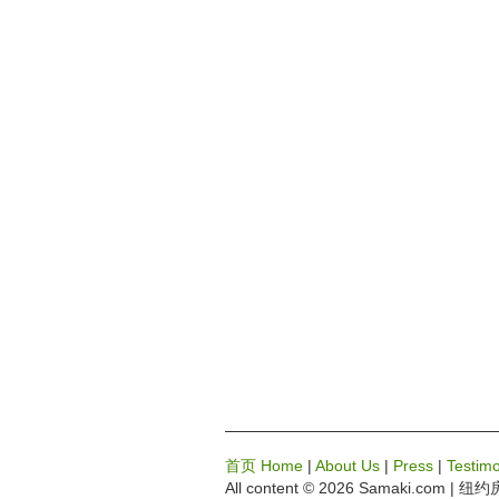
首页 Home
|
About Us
|
Press
|
Testimo
All content © 2026 Samaki.com
| 纽约