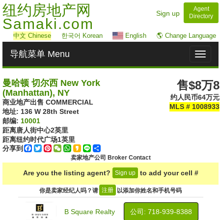
纽约房地产网
Agent
Sign up
Directory
Samaki.com
中文
Chinese
한국어 Korean
English
🌎 Change Language
导航菜单 Menu
Toggl
naviga
曼哈顿 切尔西 New York
售$8万8
(Manhattan), NY
约人民币64万元
商业地产出售 COMMERCIAL
MLS # 1008933
地址: ‎136 W 28th Street
邮编:
10001
距离唐人街中心
2
英里
距离纽约时代广场
1
英里
分享到
Facebook
Twitter
Pinterest
WeChat
WhatsApp
Kakao
Line
Share
卖家地产公司 Broker Contact
Are you the listing agent?
to add your cell #
Sign up
注册
你是卖家经纪人吗？请
以添加你姓名和手机号码
B Square Realty
公司: ‍718-939-8388