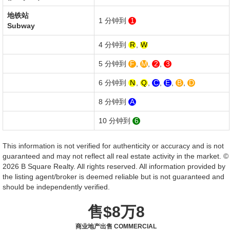
地铁站
1 分钟到
1
Subway
4 分钟到
R
,
W
5 分钟到
F
,
M
,
2
,
3
6 分钟到
N
,
Q
,
C
,
E
,
B
,
D
8 分钟到
A
10 分钟到
6
This information is not verified for authenticity or accuracy and is not
guaranteed and may not reflect all real estate activity in the market. ©
2026 B Square Realty. All rights reserved. All information provided by
the listing agent/broker is deemed reliable but is not guaranteed and
should be independently verified.
售$8万8
商业地产出售 COMMERCIAL