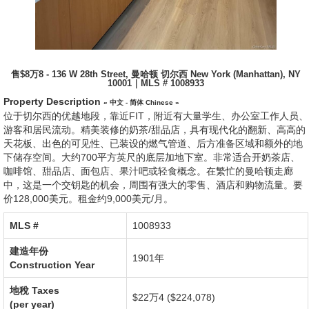
售$8万8 - 136 W 28th Street, 曼哈顿 切尔西 New York (Manhattan), NY
10001｜MLS # 1008933
Property Description
« 中文 - 简体 Chinese »
位于切尔西的优越地段，靠近FIT，附近有大量学生、办公室工作人员、
游客和居民流动。精美装修的奶茶/甜品店，具有现代化的翻新、高高的
天花板、出色的可见性、已装设的燃气管道、后方准备区域和额外的地
下储存空间。大约700平方英尺的底层加地下室。非常适合开奶茶店、
咖啡馆、甜品店、面包店、果汁吧或轻食概念。在繁忙的曼哈顿走廊
中，这是一个交钥匙的机会，周围有强大的零售、酒店和购物流量。要
价128,000美元。租金约9,000美元/月。
MLS #‎
1008933
建造年份
1901年
Construction Year
地稅
Taxes
$22万4 ($224,078)
(per year)