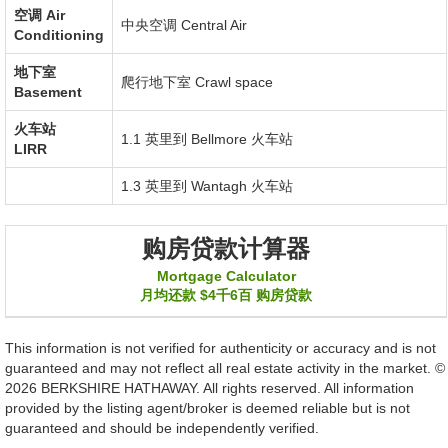
空调
Air
中央空调
Central Air
Conditioning
地下室
爬行地下室
Crawl space
Basement
火车站
1.1 英里到
Bellmore
火车站
LIRR
1.3 英里到
Wantagh
火车站
购房贷款计算器
Mortgage Calculator
月均还款
$4千6百
购房贷款
This information is not verified for authenticity or accuracy and is not
guaranteed and may not reflect all real estate activity in the market. ©
2026 BERKSHIRE HATHAWAY. All rights reserved. All information
provided by the listing agent/broker is deemed reliable but is not
guaranteed and should be independently verified.