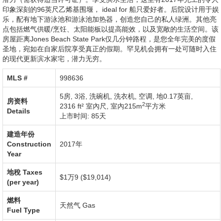
印象深刻的96英尺乙烯基围堰， ideal for 船只爱好者。后院设计用于娱
乐，配有地下游泳池和游泳池加热器，创造您自己的私人绿洲。其他亮
点包括燃气供暖/烹饪、太阳能板以提高能效，以及宽敞的生活空间。该
房屋距离Jones Beach State Park仅几分钟路程，是您全年完美的度假
圣地，宛如在自家后院享受真正的假期。罕见机会拥有一处可随时入住
的现代更新滨水家宅，潜力无穷。
MLS #‎
998636
5房, 3浴,
洗碗机
,
洗衣机
,
空调
,
地0.17英亩
,
房资料
2
2316 ft² 室內尺
,
室內215m
平方米
Details
上市时间: 85天
建造年份
Construction
2017年
Year
地稅
Taxes
$1万9 ($19,014)
(per year)
燃料
天然气
Gas
Fuel Type