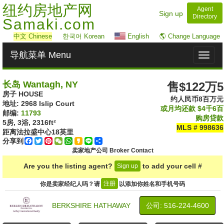
纽约房地产网
Agent
Sign up
Directory
Samaki.com
中文
Chinese
한국어 Korean
English
🌎 Change Language
导航菜单 Menu
Toggl
naviga
长岛 Wantagh, NY
售$122万5
房子 HOUSE
约人民币8百万元
地址: ‎2968 Islip Court
或月均还款
$4千6百
邮编:
11793
购房贷款
5房, 3浴,
2316ft²
MLS # 998636
距离法拉盛中心
18
英里
分享到
Facebook
Twitter
Pinterest
WeChat
WhatsApp
Kakao
Line
Share
卖家地产公司 Broker Contact
Are you the listing agent?
to add your cell #
Sign up
注册
你是卖家经纪人吗？请
以添加你姓名和手机号码
BERKSHIRE HATHAWAY
公司: ‍516-224-4600