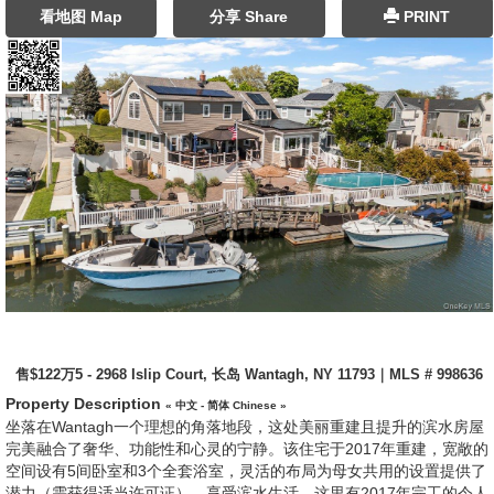
看地图 Map
分享 Share
PRINT
售$122万5 - 2968 Islip Court, 长岛 Wantagh, NY 11793｜MLS # 998636
Property Description
« 中文 - 简体 Chinese »
坐落在Wantagh一个理想的角落地段，这处美丽重建且提升的滨水房屋
完美融合了奢华、功能性和心灵的宁静。该住宅于2017年重建，宽敞的
空间设有5间卧室和3个全套浴室，灵活的布局为母女共用的设置提供了
潜力（需获得适当许可证）。享受滨水生活，这里有2017年完工的令人