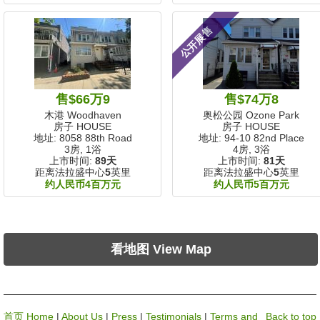
公开展售
售$66万9
售$74万8
木港 Woodhaven
奥松公园 Ozone Park
房子 HOUSE
房子 HOUSE
地址: 8058 88th Road
地址: 94-10 82nd Place
3房, 1浴
4房, 3浴
上市时间:
89天
上市时间:
81天
距离法拉盛中心
5
英里
距离法拉盛中心
5
英里
约人民币4百万元
约人民币5百万元
看地图 View Map
首页 Home
|
About Us
|
Press
|
Testimonials
|
Terms and
Back to top