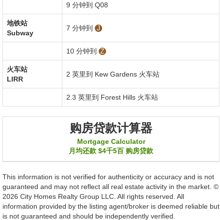
9 分钟到 Q08
地铁站
7 分钟到
J
Subway
10 分钟到
Z
火车站
2 英里到
Kew Gardens
火车站
LIRR
2.3 英里到
Forest Hills
火车站
购房贷款计算器
Mortgage Calculator
月均还款
$4千5百
购房贷款
This information is not verified for authenticity or accuracy and is not
guaranteed and may not reflect all real estate activity in the market. ©
2026 City Homes Realty Group LLC. All rights reserved. All
information provided by the listing agent/broker is deemed reliable but
is not guaranteed and should be independently verified.