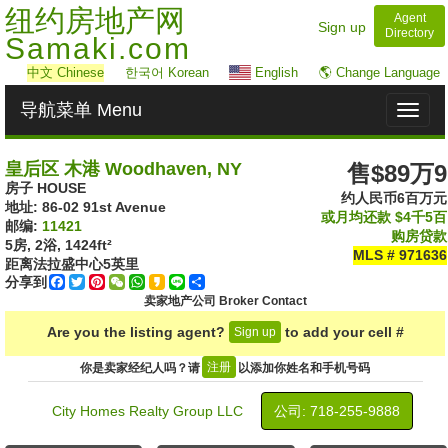
纽约房地产网
Agent
Sign up
Directory
Samaki.com
中文
Chinese
한국어 Korean
English
🌎 Change Language
导航菜单 Menu
Toggl
naviga
皇后区 木港 Woodhaven, NY
售$89万9
房子 HOUSE
约人民币6百万元
地址: ‎86-02 91st Avenue
或月均还款
$4千5百
邮编:
11421
购房贷款
5房, 2浴,
1424ft²
MLS # 971636
距离法拉盛中心
5
英里
分享到
Facebook
Twitter
Pinterest
WeChat
WhatsApp
Kakao
Line
Share
卖家地产公司 Broker Contact
Are you the listing agent?
to add your cell #
Sign up
注册
你是卖家经纪人吗？请
以添加你姓名和手机号码
City Homes Realty Group LLC
公司: ‍718-255-9888