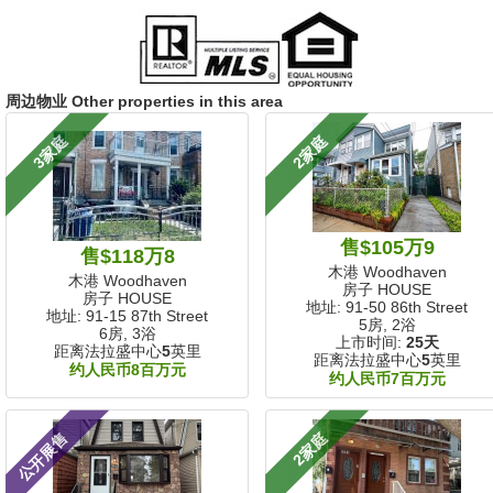
周边物业 Other properties in this area
3家庭
2家庭
售$105万9
售$118万8
木港 Woodhaven
木港 Woodhaven
房子 HOUSE
房子 HOUSE
地址: 91-50 86th Street
地址: 91-15 87th Street
5房, 2浴
6房, 3浴
上市时间:
25天
距离法拉盛中心
5
英里
距离法拉盛中心
5
英里
约人民币8百万元
约人民币7百万元
公开展售
2家庭