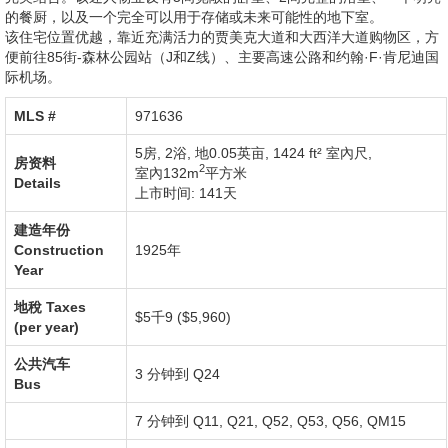
的餐厨，以及一个完全可以用于存储或未来可能性的地下室。
该住宅位置优越，靠近充满活力的贾美克大道和大西洋大道购物区，方
便前往85街-森林公园站（J和Z线）、主要高速公路和约翰·F·肯尼迪国
际机场。
MLS #‎
971636
5房, 2浴,
地0.05英亩
,
1424 ft² 室內尺
,
房资料
2
室內132m
平方米
Details
上市时间: 141天
建造年份
Construction
1925年
Year
地稅
Taxes
$5千9 ($5,960)
(per year)
公共汽车
3 分钟到 Q24
Bus
7 分钟到 Q11, Q21, Q52, Q53, Q56, QM15