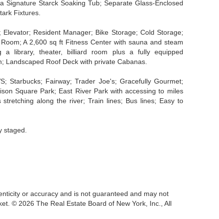
 a Signature Starck Soaking Tub; Separate Glass-Enclosed
tark Fixtures.
; Elevator; Resident Manager; Bike Storage; Cold Storage;
oom; A 2,600 sq ft Fitness Center with sauna and steam
a library, theater, billiard room plus a fully equipped
hen; Landscaped Roof Deck with private Cabanas.
S; Starbucks; Fairway; Trader Joe's; Gracefully Gourmet;
on Square Park; East River Park with accessing to miles
 stretching along the river; Train lines; Bus lines; Easy to
y staged.
thenticity or accuracy and is not guaranteed and may not
market. © 2026 The Real Estate Board of New York, Inc., All