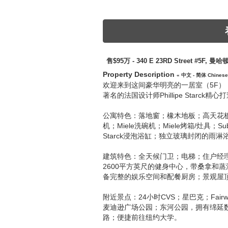
售$95万 - 340 E 23RD Street #5F, 曼
Property Description
« 中文 - 简体 Chinese
欢迎来到这间豪华明亮的一居室（5F），位于备受
著名的法国设计师Phillipe Star
公寓特色：落地窗；橡木地板；高天花
机；Miele洗碗机；Miele烤箱/灶具
Starck浸泡浴缸；独立玻璃封闭的雨淋浴；
建筑特色：全天候门卫；电梯；住户经理
2600平方英尺的健身中心，带桑拿和
备完整的娱乐空间和配餐厨房；景观屋
附近景点：24小时CVS；星巴克；Fairway；
麦迪逊广场公园；东河公园，拥有绵延
路；便捷前往纽约大学。