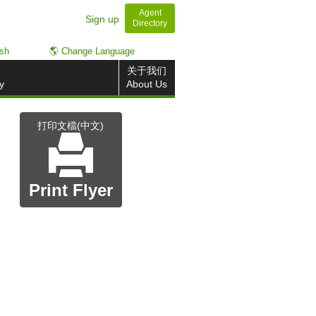
Agent
Sign up
Directory
ish
🌎 Change Language
关于我们
y
About Us
打印文檔(中文)
Print Flyer