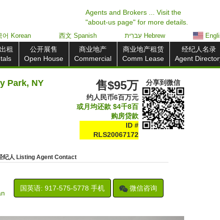
Agents and Brokers ... Visit the
"about-us page" for more details.
어 Korean
西文 Spanish
עִברִית Hebrew
Engl
出租
公开展售
商业地产
商业地产租赁
经纪人名录
tals
Open House
Commercial
Comm Lease
Agent Director
Park, NY
售$95万
分享到
微信
约人民币6百万元
或月均还款
$4千8百
购房贷款
ID #
RLS20067172
人 Listing Agent Contact
国英语: ‍917-575-5778 手机
微信
咨询
an