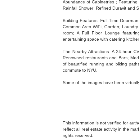
Abundance of Cabinetries ; Featuring
Rainfall Shower; Refined Duravit and S
Building Features: Full-Time Doorman
Common Area WiFi; Garden; Laundry R
room; A Full Floor Lounge featuring 
entertaining space with catering kitc
The Nearby Attractions: A 24-hour CV
Renowned restaurants and Bars; Madis
of beautified running and biking paths
commute to NYU.
Some of the images have been virtuall
This information is not verified for au
reflect all real estate activity in the 
rights reserved.