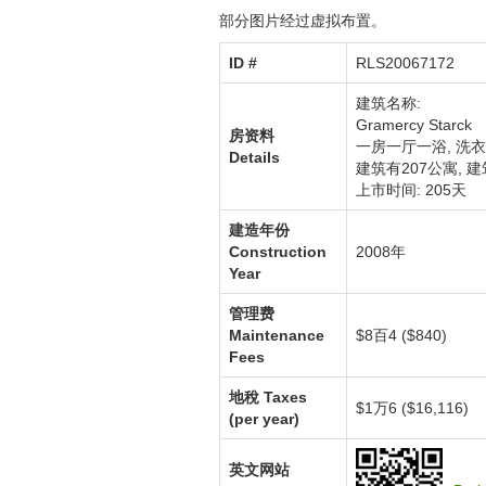
部分图片经过虚拟布置。
ID #‎
RLS20067172
建筑名称:
Gramercy Starck
房资料
一房一厅一浴,
洗衣
Details
建筑有207公寓
,
建
上市时间: 205天
建造年份
Construction
2008年
Year
管理费
Maintenance
$8百4 ($840)
Fees
地稅
Taxes
$1万6 ($16,116)
(per year)
英文网站