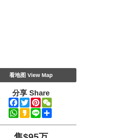
看地图 View Map
分享
Share
Facebook
Twitter
Pinterest
WeChat
WhatsApp
Kakao
Line
Share
售$95万