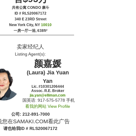
共有公寓 CONDO 康斗
ID # RLS20067172
‎340 E 23RD Street
New York City, NY
10010
一房一厅一浴,
638ft²
卖家经纪人
Listing Agent(s):‎
颜嘉媛
(Laura) Jia Yuan
Yan
Lic. #‍10301206444
Assoc. R.E. Broker
jia.yan@elliman.com
国英语: ‍917-575-5778 手机
看我的网站 View Profile
公司: ‍212-891-7000
您在SAMAKI.COM看此广告
请也给我
ID # RLS20067172