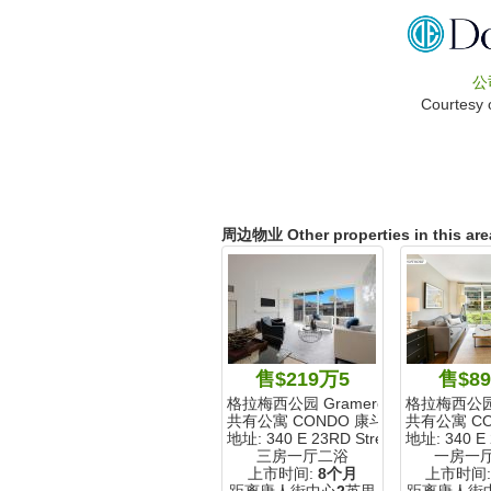
公
Courtesy 
周边物业 Other properties in this are
售$219万5
售$8
格拉梅西公园 Gramercy Park
格拉梅西公园 G
共有公寓 CONDO 康斗
共有公寓 CO
地址: 340 E 23RD Street
地址: 340 E 
三房一厅二浴
一房一
上市时间:
8个月
上市时间