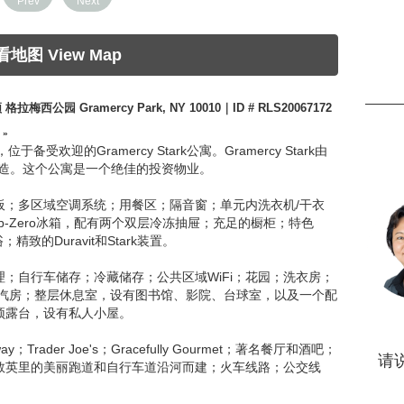
Prev
Next
看地图 View Map
哈顿 格拉梅西公园 Gramercy Park, NY 10010｜ID # RLS20067172
 »
欢迎的Gramercy Stark公寓。Gramercy Stark由
ck精心打造。这个公寓是一个绝佳的投资物业。
板；多区域空调系统；用餐区；隔音窗；单元内洗衣机/干衣
；Sub-Zero冰箱，配有两个双层冷冻抽屉；充足的橱柜；特色
精致的Duravit和Stark装置。
；自行车储存；冷藏储存；公共区域WiFi；花园；洗衣房；
蒸汽房；整层休息室，设有图书馆、影院、台球室，以及一个配
顶露台，设有私人小屋。
Trader Joe's；Gracefully Gourmet；著名餐厅和酒吧；
请说
数英里的美丽跑道和自行车道沿河而建；火车线路；公交线