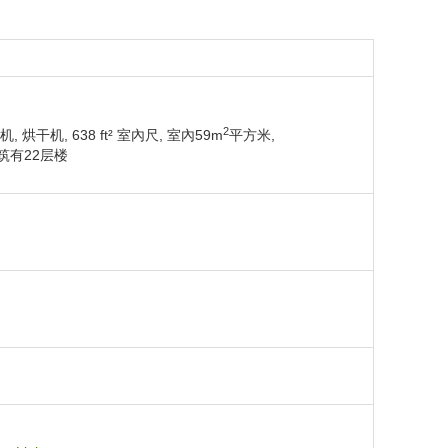
2
机
,
烘干机
,
638 ft² 室內尺
,
室內59m
平方米
,
筑有22层楼