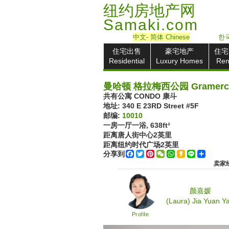
纽约房地产网
Samaki.com
中文
- 简体
Chinese
한국
住宅出售
豪宅地产
住宅
Residential
Luxury Homes
Ren
曼哈顿 格拉梅西公园 Gramercy 
共有公寓 CONDO 康斗
地址: ‎340 E 23RD Street #5F
邮编:
10010
一房一厅一浴,
638ft²
距离唐人街中心
2
英里
距离纽约时代广场
2
英里
分享到
Facebook
Twitter
Pinterest
WeChat
WhatsApp
Kakao
Line
Share
卖家经纪
颜嘉媛
(Laura) Jia Yuan Y
Profile