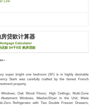
er Link
购房贷款计算器
Mortgage Calculator
均还款
$4千8百
购房贷款
SH »
y super bright one bedroom (5F) is in highly desirable
rcy Stark was carefully crafted by the famed French
investment property.
ng Windows; Oak Wood Floors; High Ceilings; Multi-Zone
 Abatement Windows; Washer/Dryer in the Unit; Miele
b-Zero Refrigerator with Two Double Freezer Drawers;