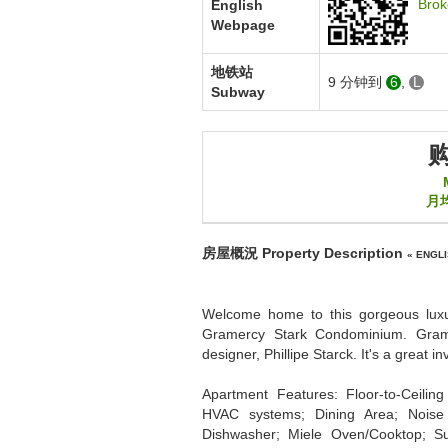
Brok
English
Webpage
地铁站
9 分钟到
6
,
L
Subway
月
房屋概況
Property Description
« ENGLI
Welcome home to this gorgeous luxur
Gramercy Stark Condominium. Grame
designer, Phillipe Starck. It's a great 
Apartment Features: Floor-to-Ceili
HVAC systems; Dining Area; Noise
Dishwasher; Miele Oven/Cooktop; Su