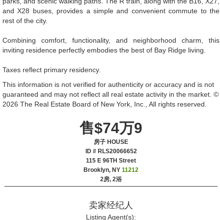
parks, and scenic walking paths. The R train, along with the B16, X27,
and X28 buses, provides a simple and convenient commute to the
rest of the city.
Combining comfort, functionality, and neighborhood charm, this
inviting residence perfectly embodies the best of Bay Ridge living.
Taxes reflect primary residency.
This information is not verified for authenticity or accuracy and is not
guaranteed and may not reflect all real estate activity in the market. ©
2026 The Real Estate Board of New York, Inc., All rights reserved.
售$74万9
房子 HOUSE
ID # RLS20066652
‎115 E 96TH Street
Brooklyn, NY
11212
2房, 2浴
卖家经纪人
Listing Agent(s):‎