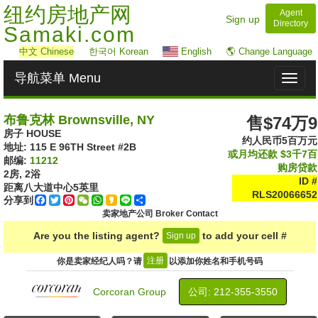
纽约房地产网
Agent
Sign up
Directory
Samaki.com
中文
Chinese
한국어 Korean
English
🌎 Change Language
导航菜单 Menu
Toggl
naviga
布鲁克林 Brownsville, NY
售$74万9
房子 HOUSE
约人民币5百万元
地址: ‎115 E 96TH Street #2B
或月均还款
$3千7百
邮编:
11212
购房贷款
2房, 2浴
ID #
距离八大道中心
5
英里
RLS20066652
分享到
Facebook
Twitter
Pinterest
WeChat
WhatsApp
Kakao
Line
Share
卖家地产公司 Broker Contact
Are you the listing agent?
to add your cell #
Sign up
注册
你是卖家经纪人吗？请
以添加你姓名和手机号码
Corcoran Group
公司: ‍212-355-3550