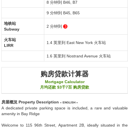
8 分钟到 B46, B7
9 分钟到 B45, B65
地铁站
2 分钟到
3
Subway
火车站
1.4 英里到
East New York
火车站
LIRR
1.6 英里到
Nostrand Avenue
火车站
购房贷款计算器
Mortgage Calculator
月均还款
$3千7百
购房贷款
房屋概況
Property Description
« ENGLISH »
A dedicated private parking space is included, a rare and valuable
amenity in Bay Ridge
Welcome to 115 96th Street, Apartment 2B, ideally situated in the