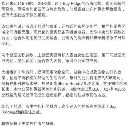
欢迎来到115 96街，2B公寓，位于Bay Ridge的心脏地带。这间宽敞的
两卧室、两浴室的家四周自然光盈盈，前后露台让户外风光尽收眼底，
提供周围社区宁静的景观。
该公寓的设计考虑了舒适与娱乐，开放式的布局使客厅、餐厅和厨房区
域之间流畅无阻。现代化的厨房配备不锈钢电器、大型中央岛和宽敞的
台面，适合休闲用餐或朋友聚会。公寓内的洗衣机和烘干机增添了日常
便利。
两个卧室面积宽敞，主卧套房设有私人露台及独立浴室。第二间卧室光
线充足，灵活多变，适合作为客房、家庭办公室或书房。
大楼维护非常良好，提供现场储物空间、健身中心以及宠物友好的政
策，创造了既轻松又舒适的生活方式。每月的公共费用仅为508美元，
保持在相对较低水平。居民距离Shore Road仅几步之遥，方便前往滨水
长廊、本地公园和风景优美的步行道。R线地铁以及B16、X27和X28公
交线路为居民提供便捷的通勤选择，轻松前往城市其他地区。
结合了舒适、实用性和社区魅力，这个迷人的住所完美体现了Bay
Ridge生活的最佳之处。
税收反映了主要居住者的身份。