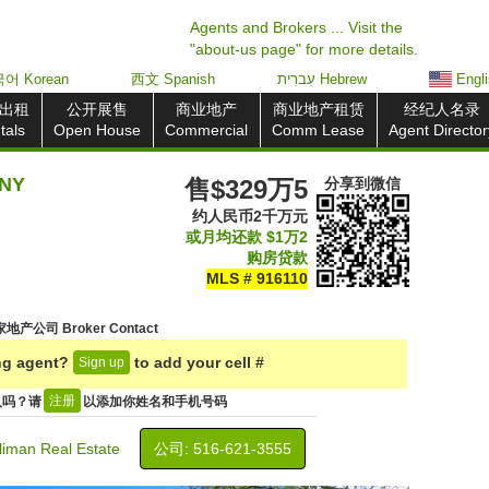
Agents and Brokers ... Visit the
"about-us page" for more details.
어 Korean
西文 Spanish
עִברִית Hebrew
Engl
出租
公开展售
商业地产
商业地产租赁
经纪人名录
tals
Open House
Commercial
Comm Lease
Agent Director
 NY
售$329万5
分享到
微信
约人民币2千万元
或月均还款
$1万2
购房贷款
MLS # 916110
地产公司 Broker Contact
ing agent?
to add your cell #
Sign up
注册
人吗？请
以添加你姓名和手机号码
liman Real Estate
公司: ‍516-621-3555