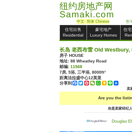
纽约房地产网
Samaki.com
中文
- 简体
Chinese
한국
住宅出售
豪宅地产
住宅
Residential
Luxury Homes
Ren
长岛 老西布雷 Old Westbury,
房子 HOUSE
地址: ‎88 Wheatley Road
邮编:
11568
7房, 5浴, 三半浴,
8000ft²
距离法拉盛中心
12
英里
分享到
Facebook
Twitter
Pinterest
WeChat
WhatsApp
Kakao
Line
Share
卖家
Are you the list
你是卖家经纪
Douglas El