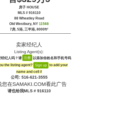
房子 HOUSE
MLS # 916110
‎88 Wheatley Road
Old Westbury, NY
11568
7房, 5浴, 三半浴,
8000ft²
卖家经纪人
Listing Agent(s):‎
注册
家经纪人吗？请
以添加你姓名和手机号码
ou the listing agent?
to add your
Sign up
name and cell #‎
公司: ‍516-621-3555
您在SAMAKI.COM看此广告
请也给我
MLS # 916110