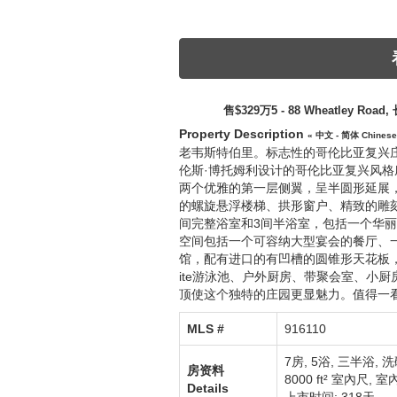
售$329万5 - 88 Wheatley Road
Property Description
« 中文 - 简体 Chinese
老韦斯特伯里。标志性的哥伦比亚复兴庄园 
伦斯·博托姆利设计的哥伦比亚复兴风
两个优雅的第一层侧翼，呈半圆形延展
的螺旋悬浮楼梯、拱形窗户、精致的雕
间完整浴室和3间半浴室，包括一个华
空间包括一个可容纳大型宴会的餐厅、
馆，配有进口的有凹槽的圆锥形天花板
ite游泳池、户外厨房、带聚会室、小
顶使这个独特的庄园更显魅力。值得一
MLS #‎
916110
7房, 5浴, 三半浴,
洗
房资料
8000 ft² 室內尺
,
室內
Details
上市时间: 318天