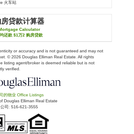
le
火车站
购房贷款计算器
Mortgage Calculator
均还款
$1万2
购房贷款
thenticity or accuracy and is not guaranteed and may not
arket. © 2026 Douglas Elliman Real Estate. All rights
e listing agent/broker is deemed reliable but is not
y verified.
司的物业
Office Listings
of
Douglas Elliman Real Estate
公司: ‍516-621-3555