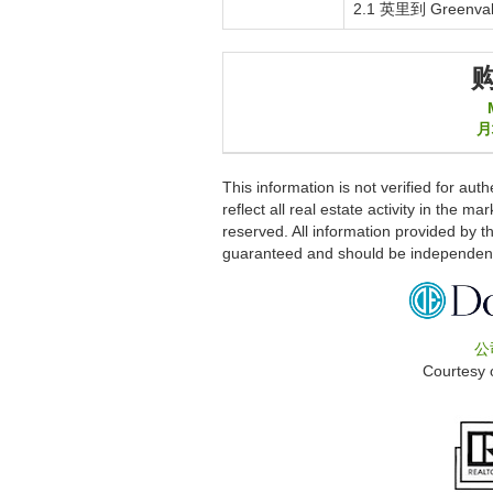
2.1 英里到
Greenva
月
This information is not verified for au
reflect all real estate activity in the m
reserved. All information provided by th
guaranteed and should be independentl
公
Courtesy 