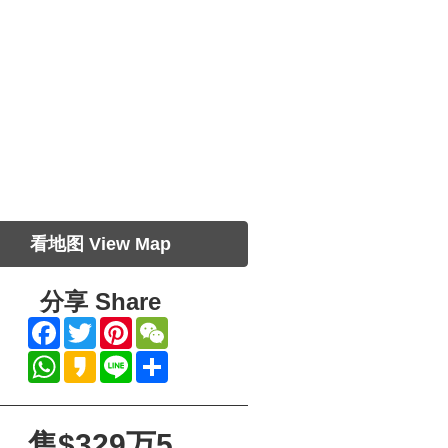
看地图 View Map
分享
Share
Facebook
Twitter
Pinterest
WeChat
WhatsApp
Kakao
Line
Share
售$329万5