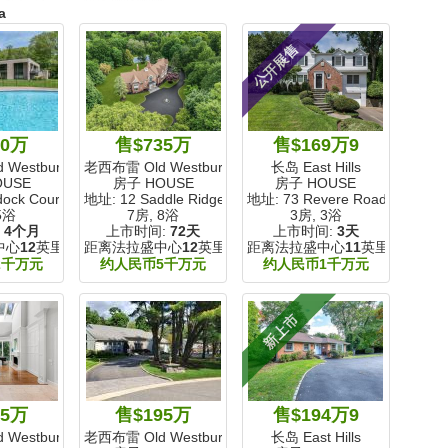
a
公开展售
50万
售$735万
售$169万9
Westbury
老西布雷 Old Westbury
长岛 East Hills
OUSE
房子 HOUSE
房子 HOUSE
ock Court
地址: 12 Saddle Ridge Road
地址: 73 Revere Road
5浴
7房, 8浴
3房, 3浴
:
4个月
上市时间:
72天
上市时间:
3天
中心
12
英里
距离法拉盛中心
12
英里
距离法拉盛中心
11
英里
2千万元
约人民币5千万元
约人民币1千万元
新上市
75万
售$195万
售$194万9
Westbury
老西布雷 Old Westbury
长岛 East Hills