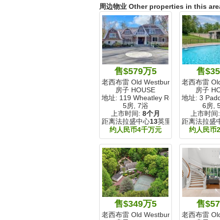
周边物业 Other properties in this are
售$579万5
售$3
老西布雷 Old Westbury
老西布雷 Old 
房子 HOUSE
房子 H
地址: 119 Wheatley Road
地址: 3 Padd
5房, 7浴
6房, 
上市时间:
8个月
上市时间
距离法拉盛中心
13
英里
距离法拉盛
约人民币4千万元
约人民币
售$349万5
售$5
老西布雷 Old Westbury
老西布雷 Old 