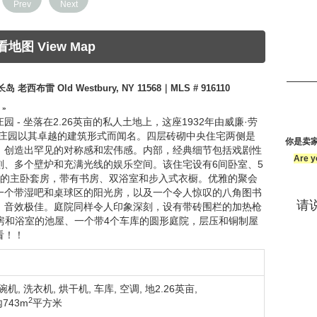
Prev
Next
看地图 View Map
, 长岛 老西布雷 Old Westbury, NY 11568｜MLS # 916110
 »
- 坐落在2.26英亩的私人土地上，这座1932年由威廉·劳
格庄园以其卓越的建筑形式而闻名。四层砖砌中央住宅两侧是
你是卖
，创造出罕见的对称感和宏伟感。内部，经典细节包括戏剧性
Are y
刻、多个壁炉和充满光线的娱乐空间。该住宅设有6间卧室、5
丽的主卧套房，带有书房、双浴室和步入式衣橱。优雅的聚会
一个带湿吧和桌球区的阳光房，以及一个令人惊叹的八角图书
请说
，音效极佳。庭院同样令人印象深刻，设有带砖围栏的加热枪
厨房和浴室的池屋、一个带4个车库的圆形庭院，层压和铜制屋
看！！
碗机
,
洗衣机
,
烘干机
,
车库
,
空调
,
地2.26英亩
,
2
743m
平方米