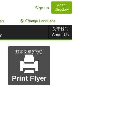
Agent
Sign up
Directory
ish
🌎 Change Language
关于我们
y
About Us
打印文檔(中文)
Print Flyer