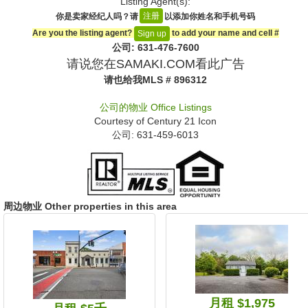
Listing Agent(s):‎
注册
你是卖家经纪人吗？请
以添加你姓名和手机号码
Are you the listing agent?
to add your name and cell #‎
Sign up
公司: ‍631-476-7600
请说您在SAMAKI.COM看此广告
请也给我
MLS # 896312
公司的物业
Office Listings
Courtesy of
Century 21 Icon
公司: ‍631-459-6013
周边物业 Other properties in this area
月租 $1,975