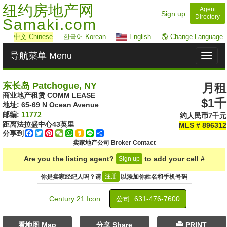
纽约房地产网
Agent
Sign up
Directory
Samaki.com
中文
Chinese
한국어 Korean
English
🌎 Change Language
导航菜单 Menu
Toggl
naviga
东长岛 Patchogue, NY
月租
商业地产租赁 COMM LEASE
$1千
地址: ‎65-69 N Ocean Avenue
邮编:
11772
约人民币7千元
距离法拉盛中心
43
英里
MLS # 896312
分享到
Facebook
Twitter
Pinterest
WeChat
WhatsApp
Kakao
Line
Share
卖家地产公司 Broker Contact
Are you the listing agent?
to add your cell #
Sign up
注册
你是卖家经纪人吗？请
以添加你姓名和手机号码
Century 21 Icon
公司: ‍631-476-7600
看地图 Map
分享 Share
PRINT