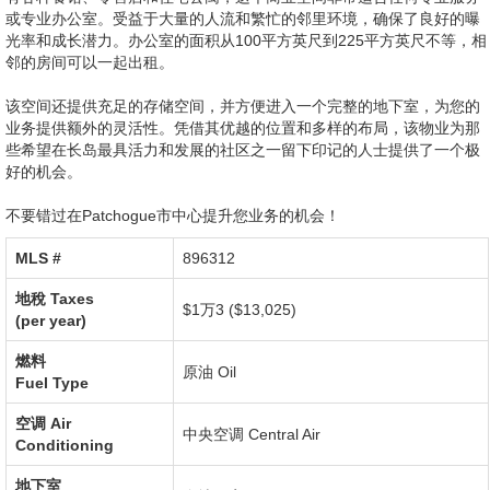
或专业办公室。受益于大量的人流和繁忙的邻里环境，确保了良好的曝
光率和成长潜力。办公室的面积从100平方英尺到225平方英尺不等，相
邻的房间可以一起出租。
该空间还提供充足的存储空间，并方便进入一个完整的地下室，为您的
业务提供额外的灵活性。凭借其优越的位置和多样的布局，该物业为那
些希望在长岛最具活力和发展的社区之一留下印记的人士提供了一个极
好的机会。
不要错过在Patchogue市中心提升您业务的机会！
MLS #‎
896312
地稅
Taxes
$1万3 ($13,025)
(per year)
燃料
原油
Oil
Fuel Type
空调
Air
中央空调
Central Air
Conditioning
地下室