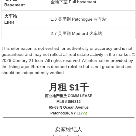
全地下室
Full basement
Basement
火车站
1.3 英里到
Patchogue
火车站
LIRR
2.7 英里到
Medford
火车站
This information is not verified for authenticity or accuracy and is not
guaranteed and may not reflect all real estate activity in the market. ©
2026 Century 21 Icon. All rights reserved. All information provided by
the listing agent/broker is deemed reliable but is not guaranteed and
should be independently verified.
月租 $1千
商业地产租赁 COMM LEASE
MLS # 896312
‎65-69 N Ocean Avenue
Patchogue, NY
11772
卖家经纪人