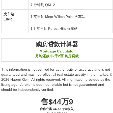
7 分钟到 QM12
火车站
1 英里到
Mets-Willets Point
火车站
LIRR
1.3 英里到
Forest Hills
火车站
购房贷款计算器
Mortgage Calculator
月均还款
$2千2百
购房贷款
This information is not verified for authenticity or accuracy and is not
guaranteed and may not reflect all real estate activity in the market. ©
2026 Naomi Klein. All rights reserved. All information provided by the
listing agent/broker is deemed reliable but is not guaranteed and
should be independently verified.
售$44万9
合作公寓 CO-OP [查收入]