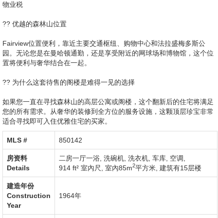
物业税
?? 优越的森林山位置
Fairview位置便利，靠近主要交通枢纽、购物中心和法拉盛梅多斯公
园。无论您是在曼哈顿通勤，还是享受附近的网球场和博物馆，这个位
置将便利与奢华结合在一起。
?? 为什么这套待售的阁楼是难得一见的选择
如果您一直在寻找森林山的高层公寓或阁楼，这个翻新后的住宅将满足
您的所有需求。从奢华的装修到全方位的服务设施，这颗顶层珍宝非常
适合寻找即可入住优雅住宅的买家。
MLS #‎
850142
房资料
二房一厅一浴,
洗碗机
,
洗衣机
,
车库
,
空调
,
2
Details
914 ft² 室內尺
,
室內85m
平方米
,
建筑有15层楼
建造年份
Construction
1964年
Year