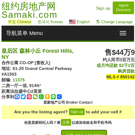
纽约房地产网
Agent
Sign up
Directory
Samaki.com
中文
Chinese
한국어 Korean
English
🌎 Change Language
导航菜单 Menu
Toggl
naviga
皇后区 森林小丘 Forest Hills,
售$44万9
NY
约人民币3百万元
合作公寓 CO-OP [查收入]
或月均还款
$2千2百
地址: ‎61-20 Grand Central Parkway
购房贷款
#A1503
MLS # 850142
邮编:
11375
二房一厅一浴,
914ft²
距离法拉盛中心
2
英里
分享到
Facebook
Twitter
Pinterest
WeChat
WhatsApp
Kakao
Line
Share
卖家地产公司 Broker Contact
Are you the listing agent?
to add your cell #
Sign up
注册
你是卖家经纪人吗？请
以添加你姓名和手机号码