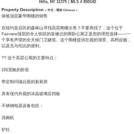
Hills, NY 11375｜MLS # 850142
Property Description
« 中文 - 简体 Chinese »
体验顶层豪华阁楼的销售
在纽约皇后区的森林山寻找高层阁楼出售？不要再找了，这个位于
Fairview顶层的令人惊叹的装修过的两卧公寓正是您的理想选择——一
个享有声望的全天候门卫建筑。这个阁楼提供壮观的湖景、高档设施，
以及无与伦比的便利。
?? 这个高层公寓的主要特点：
2间宽敞的卧室
带定制玛瑙台面的新厨房
具有现代外观的冰晶玻璃后挡板
不锈钢电器设备包括：
洗碗机
炉灶