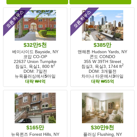
오픈 하우스
오픈 하우스
$32만5천
$385만
베이사이드 Bayside, NY
맨해튼 Hudson Yards, NY
코압 CO-OP
콘도 CONDO
22637 Union Turnpike
355 W 39TH Street
2
2
침실1, 욕실1,
800 ft
침실3, 욕실3,
1744 ft
DOM:
7일전
DOM:
3개월전
뉴욕플러싱에서
5
마일
차이나 타운에서
3
마일
대략 ₩4억
대략 ₩55억
$165만
$30만9천
뉴욕퀸즈 Forest Hills, NY
플러싱 Flushing, NY