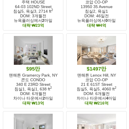
주택 HOUSE
코압 CO-OP
64-03 102ND Street
13950 35 Avenue
2
침실5, 욕실3,
2714 ft
침실2, 욕실1
DOM:
3개월전
DOM:
46일전
뉴욕플러싱에서
2
마일
뉴욕플러싱에서
0
마일
대략 ₩23억
대략 ₩4억
$95만
$1497만
맨해튼 Gramercy Park, NY
맨해튼 Lenox Hill, NY
콘도 CONDO
코압 CO-OP
340 E 23RD Street
21 E 61ST Street
2
2
침실1, 욕실1,
638 ft
침실5, 욕실5,
4060 ft
DOM:
6개월전
DOM:
6개월전
차이나 타운에서
2
마일
차이나 타운에서
4
마일
대략 ₩13억
대략 ₩216억