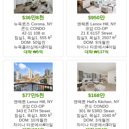
$36만8천
$950만
뉴욕퀸즈 Corona, NY
맨해튼 Lenox Hill, NY
콘도 CONDO
코압 CO-OP
42-11 108 st
21 E 61ST Street
2
2
침실1, 욕실1,
555 ft
침실3, 욕실3,
2507 ft
DOM:
50일전
DOM:
9개월전
뉴욕플러싱에서
2
마일
차이나 타운에서
4
마일
대략 ₩5억
대략 ₩137억
$77만5천
$168만
맨해튼 Lenox Hill, NY
맨해튼 Hell's Kitchen, NY
코압 CO-OP
콘도 CONDO
343 E 74TH Street
301 W 53RD Street
2
2
침실1, 욕실1,
800 ft
침실2, 욕실2,
1040 ft
DOM:
10개월전
DOM:
3개월전
차이나 타운에서
4
마일
차이나 타운에서
3
마일