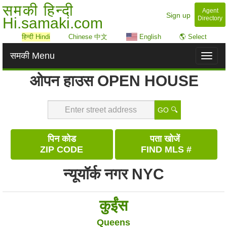
समकी हिन्दी
Agent
Sign up
Hi.samaki.com
Directory
हिन्दी Hindi
Chinese 中文
English
🌎 Select
समकी Menu
Toggl
naviga
ओपन हाउस OPEN HOUSE
GO 🔍
पिन कोड
पता खोजें
ZIP CODE
FIND MLS #
न्यूयॉर्क नगर NYC
कुईंस
Queens