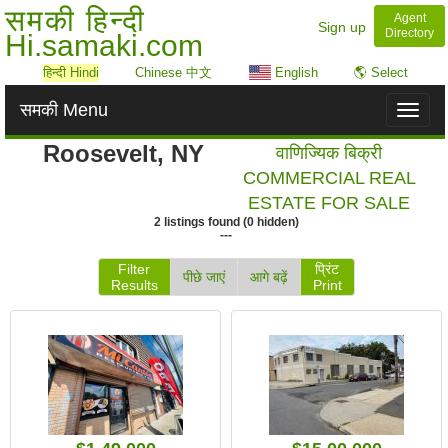
समकी हिन्दी
Agent
Sign up
Directory
Hi.samaki.com
हिन्दी Hindi
Chinese 中文
English
🌎 Select
समकी Menu
Toggl
naviga
Roosevelt, NY
वाणिज्यिक बिक्री
COMMERCIAL REAL
ESTATE FOR SALE
2
listings
found
(
0
hidden)
---
Filter
प्रिंट
पीछे जाएं
आगे बढ़ें
Results
Print