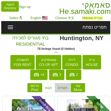
סאמאקי
Agent
Sign up
Directory
He.samaki.com
עִברִית Hebrew
Chinese 中文
English
🌎 Select
תפריט נפתח
Toggle
igation
Huntington, NY
בתי מגורים למכירה
RESIDENTIAL
78
listings
found
(
0
hidden)
---
בית
דירה
קואופרטיב
להשכרה
FOR RENT
CO-OP APT
CONDO
HOUSE
4+
3
2
עוד
הדפס
הקודם
הבא
Print
More
בית פתוח
NEW