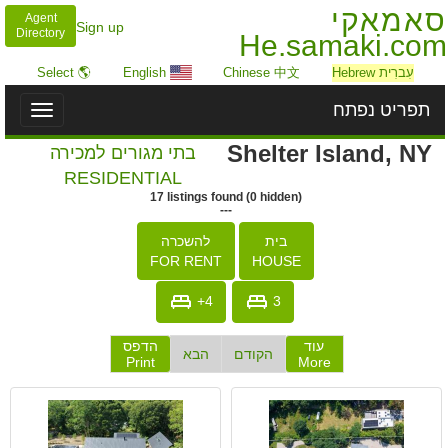
סאמאקי
Agent
Sign up
Directory
He.samaki.com
עִברִית Hebrew
Chinese 中文
English
🌎 Select
תפריט נפתח
Toggle
igation
Shelter Island, NY
בתי מגורים למכירה
RESIDENTIAL
17
listings
found
(
0
hidden)
---
בית
להשכרה
FOR RENT
HOUSE
4+
3
עוד
הדפס
הקודם
הבא
Print
More