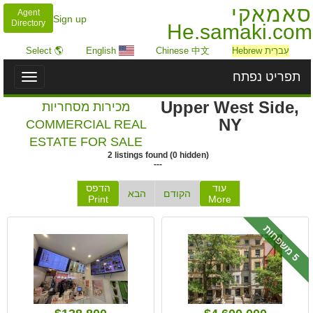
סאמאקי
Agent
Sign up
Directory
He.samaki.com
עִברִית Hebrew
Chinese 中文
English
🌎 Select
תפריט נפתח
Toggle
igation
Upper West Side,
מכירות מסחריות
NY
COMMERCIAL REAL
ESTATE FOR SALE
2
listings
found
(
0
hidden)
---
עוד
הדפס
הקודם
הבא
Print
More
מ
ש
פ
ח
ו
5
ת