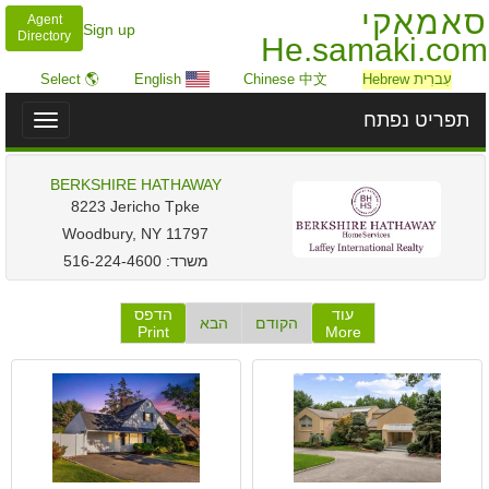
סאמאקי
Agent
Sign up
Directory
He.samaki.com
עִברִית Hebrew
Chinese 中文
English
🌎 Select
תפריט נפתח
Toggle
igation
BERKSHIRE HATHAWAY
‎8223 Jericho Tpke
Woodbury, NY 11797
משרד:
516-224-4600
עוד
הדפס
הקודם
הבא
Print
More