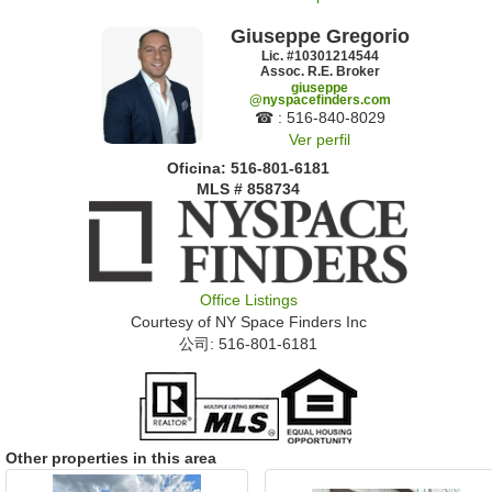
Giuseppe Gregorio
Lic. #‍10301214544
Assoc. R.E. Broker
giuseppe
@nyspacefinders.com
☎ : ‍516-840-8029
Ver perfil
Oficina: ‍516-801-6181
MLS # 858734
Office Listings
Courtesy of
NY Space Finders Inc
公司: ‍516-801-6181
Other properties in this area