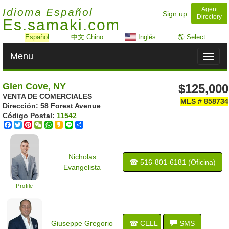
Agent
Idioma Español
Sign up
Directory
Es.samaki.com
Español
中文 Chino
Inglés
🌎 Select
Menu
Toggl
naviga
Glen Cove, NY
$125,000
VENTA DE COMERCIALES
MLS # 858734
Dirección: ‎58 Forest Avenue
Código Postal:
11542
Facebook
Twitter
Pinterest
WeChat
WhatsApp
Kakao
Line
Share
Nicholas
☎ ‍516-801-6181 (Oficina)
Evangelista
Profile
Giuseppe Gregorio
☎ CELL
SMS