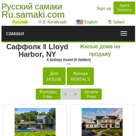
Русский самаки
Agent
Sign up
Directory
Ru.samaki.com
Русский
中文 Китайский
English
🌎 Select
самаки
Toggl
naviga
Саффолк ‖ Lloyd
Жилые дома на
Harbor, NY
продажу
6
listings
found
(
0
hidden)
---
Дом
Аренда
HOUSE
RENTALS
Фильтры
печати
<
>
Filter
Print