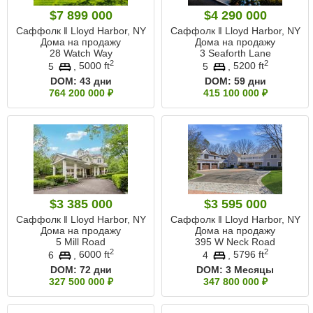
$7 899 000
$4 290 000
Саффолк ‖ Lloyd Harbor, NY
Саффолк ‖ Lloyd Harbor, NY
Дома на продажу
Дома на продажу
28 Watch Way
3 Seaforth Lane
2
2
5
,
5000 ft
5
,
5200 ft
DOM:
43 дни
DOM:
59 дни
764 200 000 ₽
415 100 000 ₽
$3 385 000
$3 595 000
Саффолк ‖ Lloyd Harbor, NY
Саффолк ‖ Lloyd Harbor, NY
Дома на продажу
Дома на продажу
5 Mill Road
395 W Neck Road
2
2
6
,
6000 ft
4
,
5796 ft
DOM:
72 дни
DOM:
3 Месяцы
327 500 000 ₽
347 800 000 ₽