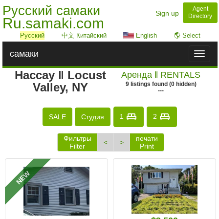
Русский самаки
Agent
Sign up
Directory
Ru.samaki.com
Русский
中文 Китайский
English
🌎 Select
самаки
Toggl
naviga
Нассау ‖ Locust
Аренда ‖ RENTALS
Valley, NY
9
listings
found
(
0
hidden)
---
1
2
SALE
Студия
Фильтры
печати
<
>
Filter
Print
NEW