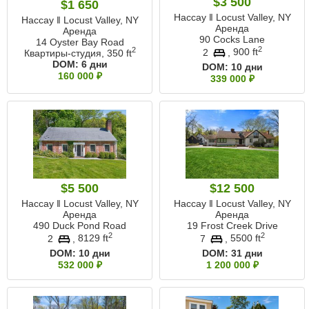
$3 500
$1 650
Нассау ‖ Locust Valley, NY
Нассау ‖ Locust Valley, NY
Аренда
Аренда
90 Cocks Lane
14 Oyster Bay Road
2
2
2
,
900 ft
Квартиры-студия,
350 ft
DOM:
6 дни
DOM:
10 дни
160 000 ₽
339 000 ₽
$5 500
$12 500
Нассау ‖ Locust Valley, NY
Нассау ‖ Locust Valley, NY
Аренда
Аренда
490 Duck Pond Road
19 Frost Creek Drive
2
2
2
,
8129 ft
7
,
5500 ft
DOM:
10 дни
DOM:
31 дни
532 000 ₽
1 200 000 ₽