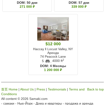
DOM:
50 дни
DOM:
57 дни
271 000 ₽
339 000 ₽
$12 000
Нассау ‖ Locust Valley, NY
Аренда
74 Peacock Lane
2
5
,
4000 ft
DOM:
4 Месяцы
1 200 000 ₽
首页 Home
|
About Us
|
Press
|
Testimonials
|
Terms and
Back to top
Conditions
All content © 2026 Samaki.com
- самаки - Нью-Йорк - Дома и квартиры - продажа и аренда