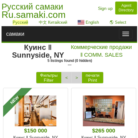
Русский самаки
Agent
Sign up
Directory
Ru.samaki.com
Русский
中文 Китайский
English
🌎 Select
самаки
Toggl
naviga
Куинс ‖
Коммерческие продажи
Sunnyside, NY
‖ COMM. SALES
5
listings
found
(
0
hidden)
---
Фильтры
печати
<
>
Filter
Print
NEW
$150 000
$265 000
Куинс ‖ Sunnyside, NY
Куинс ‖ Sunnyside, NY