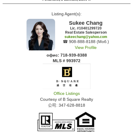
Listing Agent(s):‎
Sukee Chang
Lic. #‍10401299720
Real Estate Salesperson
sukeechang@yahoo.com
☎ ‍908-888-8188 (Моб.)
View Profile
офис: ‍718-939-8388
MLS # 993972
Office Listings
Courtesy of
B Square Realty
公司: ‍347-628-8818