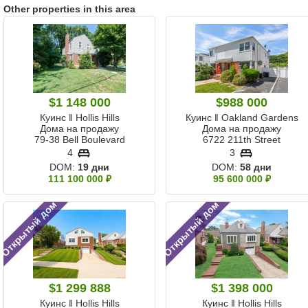
Other properties in this area
$1 148 000
$988 000
Куинс ‖ Hollis Hills
Куинс ‖ Oakland Gardens
Дома на продажу
Дома на продажу
79-38 Bell Boulevard
6722 211th Street
4
3
DOM:
19 дни
DOM:
58 дни
111 100 000 ₽
95 600 000 ₽
Открытый дом
Открытый дом
$1 299 888
$1 398 000
Куинс ‖ Hollis Hills
Куинс ‖ Hollis Hills