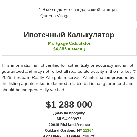
1.9 миль до железнодорожной станции
"Queens Village"
Ипотечный Калькулятор
Mortgage Calculator
$4,885
в месяц
This information is not verified for authenticity or accuracy and is not
guaranteed and may not reflect all real estate activity in the market. ©
2026 B Square Realty. All rights reserved. All information provided by
the listing agent/broker is deemed reliable but is not guaranteed and
should be independently verified.
$1 288 000
Дома на продажу
MLS # 993972
‎20619 Richland Avenue
Oakland Gardens, NY
11364
2
4 спальни, 3 ванные,
2100 ft