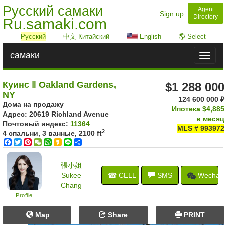
Русский самаки
Agent
Sign up
Directory
Ru.samaki.com
Русский
中文 Китайский
English
🌎 Select
самаки
Toggl
naviga
Куинс ‖ Oakland Gardens,
$1 288 000
NY
124 600 000 ₽
Дома на продажу
Ипотека
$4,885
Адрес: ‎20619 Richland Avenue
в месяц
Почтовый индекс:
11364
MLS # 993972
2
4 спальни, 3 ванные,
2100 ft
Facebook
Twitter
Pinterest
WeChat
WhatsApp
Kakao
Line
Share
張小姐
Sukee
☎ CELL
SMS
Wechat
Chang
Profile
Map
Share
PRINT