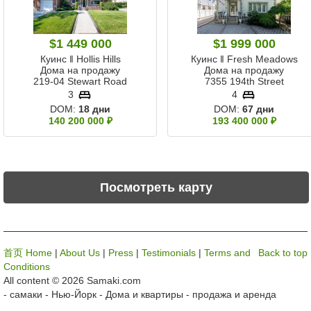
$1 449 000
$1 999 000
Куинс ‖ Hollis Hills
Куинс ‖ Fresh Meadows
Дома на продажу
Дома на продажу
219-04 Stewart Road
7355 194th Street
3
4
DOM:
18 дни
DOM:
67 дни
140 200 000 ₽
193 400 000 ₽
Посмотреть карту
首页 Home
|
About Us
|
Press
|
Testimonials
|
Terms and
Back to top
Conditions
All content © 2026 Samaki.com
- самаки - Нью-Йорк - Дома и квартиры - продажа и аренда