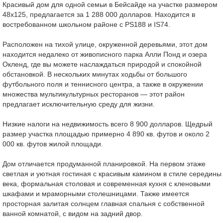
Красивый дом для одной семьи в Бейсайде на участке размером
48x125, предлагается за 1 288 000 долларов. Находится в
востребованном школьном районе с PS188 и IS74.
Расположен на тихой улице, окруженной деревьями, этот дом
находится недалеко от живописного парка Алли Понд и озера
Окленд, где вы можете наслаждаться природой и спокойной
обстановкой. В нескольких минутах ходьбы от большого
футбольного поля и теннисного центра, а также в окружении
множества мультикультурных ресторанов — этот район
предлагает исключительную среду для жизни.
Низкие налоги на недвижимость всего 8 900 долларов. Щедрый
размер участка площадью примерно 4 890 кв. футов и около 2
000 кв. футов жилой площади.
Дом отличается продуманной планировкой. На первом этаже
светлая и уютная гостиная с красивым камином в стиле середины
века, формальная столовая и современная кухня с кленовыми
шкафами и мраморными столешницами. Также имеется
просторная залитая солнцем главная спальня с собственной
ванной комнатой, с видом на задний двор.