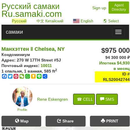
Русский самаки
Agent
Sign up
Directory
Ru.samaki.com
Русский
中文 Китайский
English
🌎 Select
самаки
Toggl
naviga
Манхэттен ‖ Chelsea, NY
$975 000
Кондоминиум
94 300 000 ₽
Адрес: ‎270 W 17TH Street #5J
Ипотека
$4,930
Почтовый индекс:
10011
в месяц
2
1 спальня, 1 ванная,
585 ft
ID #
Facebook
Twitter
Pinterest
WeChat
WhatsApp
Kakao
Line
Share
RLS20042744
Rene Eskengren
☎ CELL
SMS
Profile
Map
Share
PRINT