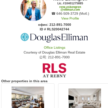
Lic. #‍10401275885
rene.eskengren
@elliman.com
☎ ‍646-509-3729 (Моб.)
View Profile
офис: ‍212-891-7000
ID # RLS20042744
Office Listings
Courtesy of
Douglas Elliman Real Estate
公司: ‍212-891-7000
Other properties in this area