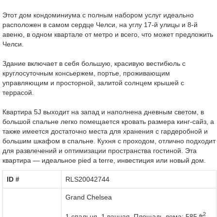
Этот дом кондоминиума с полным набором услуг идеально
расположен в самом сердце Челси, на углу 17-й улицы и 8-й
авеню, в одном квартале от метро и всего, что может предложить
Челси.
Здание включает в себя большую, красивую вестибюль с
круглосуточным консьержем, портье, проживающим
управляющим и просторной, залитой солнцем крышей с
террасой.
Квартира 5J выходит на запад и наполнена дневным светом, в
большой спальне легко помещается кровать размера кинг-сайз, а
также имеется достаточно места для хранения с гардеробной и
большим шкафом в спальне. Кухня с проходом, отлично подходит
для развлечений и оптимизации пространства гостиной. Эта
квартира — идеальное pied a terre, инвестиция или новый дом.
ID #‎
RLS20042744
Grand Chelsea
2
1 спальня, 1 ванная,
Площадь дома: 585 ft
,