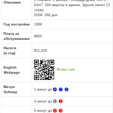
Описание
2
54m
,
156 квартир в здании
,
Здание имеет 21
этажа
DOM: 358 дни
Год постройки
1988
Плата за
$850
обслуживание
Налоги
$11,328
(в год)
English
Broker Link
Webpage
Метро
1 минут до
A
,
C
,
E
Subway
3 минут до
L
,
1
5 минут до
2
,
3