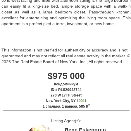
5J is west facing and filled with afternoon sunlight, the large bedroom
can easily fit a king-size bed, ample storage space with a walk-in
closet as well as a large bedroom closet. Pass-through kitchen,
excellent for entertaining and optimizing the living room space. This
apartment is a prefect pied a terre, investment, or new home.
This information is not verified for authenticity or accuracy and is not
guaranteed and may not reflect all real estate activity in the market. ©
2026 The Real Estate Board of New York, Inc., All rights reserved.
$975 000
Кондоминиум
ID # RLS20042744
‎270 W 17TH Street
New York City, NY
10011
2
1 спальня, 1 ванная,
585 ft
Listing Agent(s):‎
Rene Eskengren