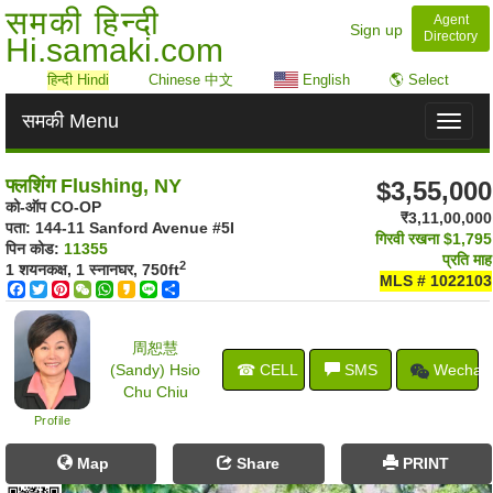
समकी हिन्दी
Agent
Sign up
Directory
Hi.samaki.com
हिन्दी Hindi
Chinese 中文
English
🌎 Select
समकी Menu
Toggl
naviga
फ्लशिंग Flushing, NY
$3,55,000
को-ऑप CO-OP
₹3,11,00,000
पता: ‎144-11 Sanford Avenue #5I
गिरवी रखना
$1,795
पिन कोड:
11355
प्रति माह
2
1 शयनकक्ष, 1 स्नानघर,
750ft
MLS # 1022103
Facebook
Twitter
Pinterest
WeChat
WhatsApp
Kakao
Line
Share
周恕慧
(Sandy) Hsio
☎ CELL
SMS
Wechat
Chu Chiu
Profile
Map
Share
PRINT