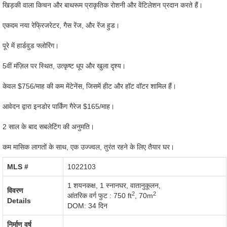
खिड़की वाला किचन और बाथरूम प्राकृतिक रोशनी और वेंटिलेशन प्रदान करते हैं।
एकदम नया रेफ्रिजरेटर, गैस रेंज, और रेंज हुड।
पूरे में हार्डवुड फ्लोरिंग।
5वीं मंज़िल पर स्थित, उत्कृष्ट धूप और खुला दृश्य।
केवल $756/माह की कम मेंटेनेंस, जिसमें हीट और हॉट वॉटर शामिल हैं।
आवेदन द्वारा इनडोर पार्किंग गैरेज $165/माह।
2 साल के बाद सबलेटिंग की अनुमति।
कम मासिक लागतों के साथ, एक उज्ज्वल, तुरंत रहने के लिए तैयार घर।
MLS #‎
1022103
1 शयनकक्ष, 1 स्नानघर,
वातानुकूलन
,
विवरण
2
2
आंतरिक वर्ग फुट : 750 ft
,
70m
Details
DOM: 34 दिन
निर्माण वर्ष