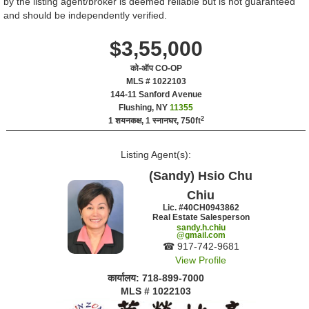
by the listing agent/broker is deemed reliable but is not guaranteed
and should be independently verified.
$3,55,000
को-ऑप CO-OP
MLS # 1022103
‎144-11 Sanford Avenue
Flushing, NY
11355
2
1 शयनकक्ष, 1 स्नानघर,
750ft
Listing Agent(s):‎
(Sandy) Hsio Chu
Chiu
Lic. #‍40CH0943862
Real Estate Salesperson
sandy.h.chiu
@gmail.com
☎ ‍917-742-9681
View Profile
कार्यालय: ‍718-899-7000
MLS # 1022103