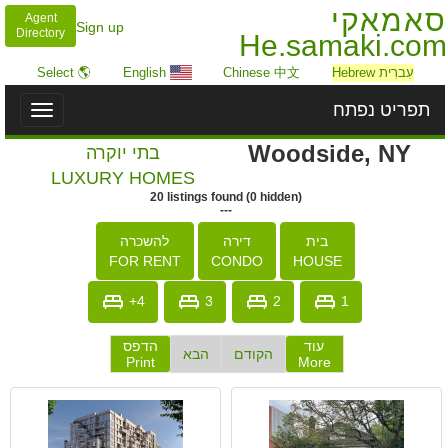
סאמאקי
Agent
Sign up
Directory
He.samaki.com
עִברִית Hebrew
Chinese 中文
English
🌎 Select
תפריט נפתח
Toggle
igation
Woodside, NY
בתי יוקרה
LUXURY HOMES
20
listings
found
(
0
hidden)
---
בית
דירה
להשכרה
FOR RENT
CONDO
HOUSE
4+
3
2
1
עוד
הדפס
הקודם
הבא
Print
More