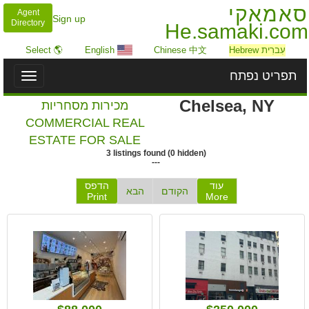
סאמאקי
Agent
Sign up
Directory
He.samaki.com
עִברִית Hebrew
Chinese 中文
English
🌎 Select
תפריט נפתח
Toggle
igation
Chelsea, NY
מכירות מסחריות
COMMERCIAL REAL
ESTATE FOR SALE
3
listings
found
(
0
hidden)
---
עוד
הדפס
הקודם
הבא
Print
More