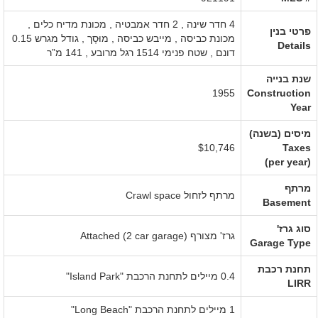
4 חדר שינה , 2 חדר אמבטיה ,
מכונת מדיח כלים
,
פרטי בנין
מכונת כביסה
,
מייבש כביסה
,
מוּסָך
,
גודל מגרש 0.15
Details
דונם
,
שטח פנימי 1514 רגל מרובע
,
141 מ”ר
שנת בנייה
1955
Construction
Year
מיסים (בשנה)
$10,746
Taxes
(per year)
מרתף
מרתף לזחול
Crawl space
Basement
סוג גרז'
גרז' מצורף
Attached (2 car garage)
Garage Type
תחנת רכבת
0.4 מיילים לתחנת הרכבת "Island Park"
LIRR
1 מיילים לתחנת הרכבת "Long Beach"