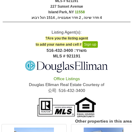
MLS # 921191
‎227 Sunset Avenue
Island Park, NY
11558
4 חדר שינה , 2 חדר אמבטיה ,
1514 רגל רבוע
Listing Agent(s):‎
Are you the listing agent?
to add your name and cell #‎
Sign up
משרד: ‍516-432-3400
MLS # 921191
Office Listings
Douglas Elliman Real Estate
Courtesy of
公司: ‍516-432-3400
Other properties in this area