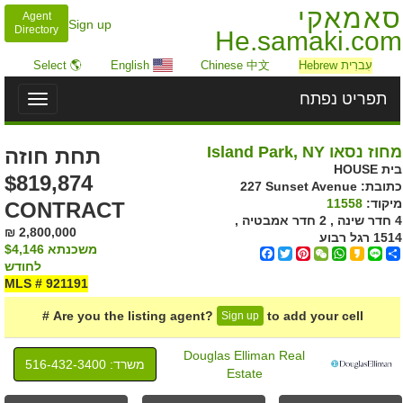
סאמאקי
Agent
Sign up
Directory
He.samaki.com
עִברִית Hebrew
Chinese 中文
English
🌎 Select
תפריט נפתח
Toggle
igation
מחוז נסאו Island Park, NY
תחת חוזה
בית HOUSE
$819,874
כתובת: ‎227 Sunset Avenue
מיקוד:
11558
CONTRACT
4 חדר שינה , 2 חדר אמבטיה ,
2,800,000 ₪
1514 רגל רבוע
משכנתא
$4,146
Facebook
Twitter
Pinterest
WeChat
WhatsApp
Kakao
Line
Share
לחודש
MLS # 921191
Are you the listing agent?
to add your cell #
Sign up
Douglas Elliman Real
משרד: ‍516-432-3400
Estate