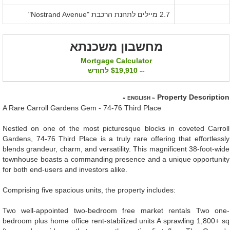
2.7 מיילים לתחנת הרכבת "Nostrand Avenue"
מחשבון משכנתא
Mortgage Calculator
--
$19,910
לחודש
Property Description
« ENGLISH »
A Rare Carroll Gardens Gem - 74-76 Third Place
Nestled on one of the most picturesque blocks in coveted Carroll
Gardens, 74-76 Third Place is a truly rare offering that effortlessly
blends grandeur, charm, and versatility. This magnificent 38-foot-wide
townhouse boasts a commanding presence and a unique opportunity
for both end-users and investors alike.
Comprising five spacious units, the property includes:
Two well-appointed two-bedroom free market rentals Two one-
bedroom plus home office rent-stabilized units A sprawling 1,800+ sq