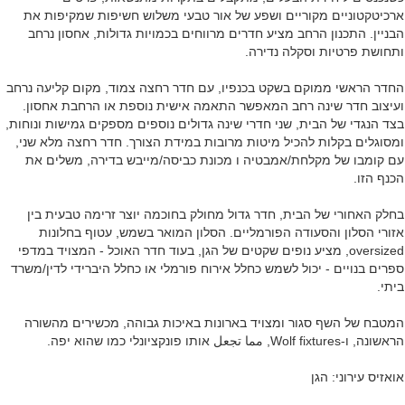
ארכיטקטוניים מקוריים ושפע של אור טבעי משלוש חשיפות שמקיפות את
הבניין. התכנון הרחב מציע חדרים מרווחים בכמויות גדולות, אחסון נרחב
ותחושת פרטיות וסקלה נדירה.
החדר הראשי ממוקם בשקט בכנפיו, עם חדר רחצה צמוד, מקום קליעה נרחב
ועיצוב חדר שינה רחב המאפשר התאמה אישית נוספת או הרחבת אחסון.
בצד הנגדי של הבית, שני חדרי שינה גדולים נוספים מספקים גמישות ונוחות,
ומסוגלים בקלות להכיל מיטות מרובות במידת הצורך. חדר רחצה מלא שני,
עם קומבו של מקלחת/אמבטיה ו מכונת כביסה/מייבש בדירה, משלים את
הכנף הזו.
בחלק האחורי של הבית, חדר גדול מחולק בחוכמה יוצר זרימה טבעית בין
אזורי הסלון והסעודה הפורמליים. הסלון המואר בשמש, עטוף בחלונות
oversized, מציע נופים שקטים של הגן, בעוד חדר האוכל - המצויד במדפי
ספרים בנויים - יכול לשמש כחלל אירוח פורמלי או כחלל היברידי לדין/משרד
ביתי.
המטבח של השף סגור ומצויד בארונות באיכות גבוהה, מכשירים מהשורה
הראשונה, ו-Wolf fixtures, مما تجعل אותו פונקציונלי כמו שהוא יפה.
אואזיס עירוני: הגן