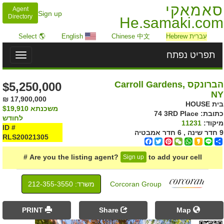
סאמאקי
Agent
Sign up
Directory
He.samaki.com
עִברִית Hebrew
Chinese 中文
English
🌎 Select
תפריט נפתח
Toggle
igation
הברונקס Carroll Gardens,
$5,250,000
NY
17,900,000 ₪
בית HOUSE
משכנתא
$19,910
כתובת: ‎74 3RD Place
לחודש
מיקוד:
11231
ID #
9 חדר שינה , 6 חדר אמבטיה
RLS20021305
Facebook
Twitter
Pinterest
WeChat
WhatsApp
Kakao
Line
Share
Are you the listing agent?
to add your cell #
Sign up
Corcoran Group
משרד: ‍212-355-3550
PRINT
Share
Map