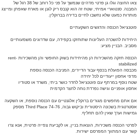
צאו החוצה וגלו גן פרטי מדהים שנמשך על פני כל רוחב של 38 רגל של
המבנה. סנטוארי אמיתי, שטח זה הוא קנבס ריק לגנן או מארח שאפתן ומייצג
מותרות כמעט שלא נחשבו לחיים בדירה בברוקלין.
פוטנציאל הכנסה והדגשים השקעתיים
היחידות להשכרה העליונות שתוחזקו בקפידה, עם שדרוגים משמעותיים
מסביב. הבניין מציע:
הכנסה חזקה מהשכירות הן מהיחידות בשוק החופשי והן מהשכירות rent-
stabilized
מכבסה הפועלת בכסף עבור הדיירים, המניבה הכנסה נוספת
מדפי אחסון ייעודיים לכל יחידה
שטח נוסף במרתף עם פוטנציאל לחדר כושר ביתי, משרד או סטודיו
אחסון אופניים וגישה נפרדת נוחה לחצר הקדמית
אם אתם מחפשים מגורים ברוקלין אלגנטיים עם הכנסה נוספת, או השקעה
אסטרטגית בשכונה היסטורית וביקוש גבוה, 74-76 Third Place מספק
גמישות וערך שאין להם תחליף.
לפרטי הכנסה משכירות, הוצאות בניין, או לקביעת צפייה פרטית, אנא צרו
קשר עם המתווך המפרסם ישירות.