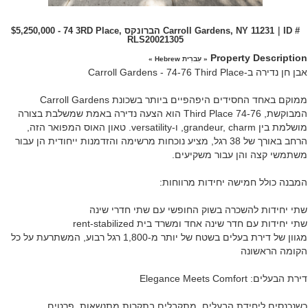
$5,250,000 - 74 3RD Place, הברונקס Carroll Gardens, NY 11231｜ID #
RLS20021305
Property Description
« עִברִית Hebrew »
אבן חן נדירה ב-Carroll Gardens - 74-76 Third Place
ממוקם באחד החסידים היפהפיים ביותר בשכונת Carroll Gardens
המבוקשת, 74-76 Third Place הוא הצעה נדירה באמת שמשלבת בצורה
מושלמת בין grandeur, charm, ו-versatility. טאון האוס המפואר הזה,
הרחב באורך של 38 רגל, מציע נוכחות מרשימה והזדמנות ייחודית הן עבור
משתמשי קצה והן עבור משקיעים.
המבנה כולל חמישה יחידות מרווחות:
שתי יחידות להשכרה בשוק החופשי עם שתי חדרי שינה
שתי יחידות עם חדר שינה אחד ומשרד בית rent-stabilized
מגוון של דירת בעלים בשטח של יותר מ-1,800 רגל רבוע, המשתרעת על כל
הקומה הראשונה
דירת הבעלים: Elegance Meets Comfort
כשנכנסים ליחידת הבעלים, מתקבלים בתקרות מתנשאות, פרטים