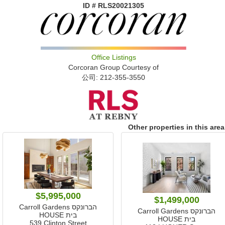
ID # RLS20021305
Office Listings
Corcoran Group
Courtesy of
公司: ‍212-355-3550
Other properties in this area
$5,995,000
$1,499,000
הברונקס Carroll Gardens
הברונקס Carroll Gardens
בית HOUSE
בית HOUSE
539 Clinton Street