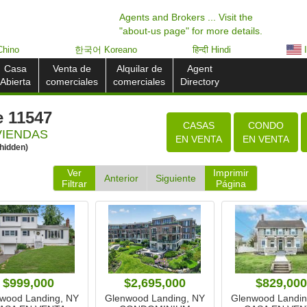
Agents and Brokers ... Visit the
"about-us page" for more details.
hino
한국어 Koreano
हिन्दी Hindi
I
Casa
Venta de
Alquilar de
Agent
Abierta
comerciales
comerciales
Directory
e 11547
CASAS
CONDO
VIENDAS
EN VENTA
EN VENTA
hidden)
Ver
Imprimir
Anterior
Siguiente
Filtrar
Página
$999,000
$2,695,000
$829,000
wood Landing, NY
Glenwood Landing, NY
Glenwood Landin