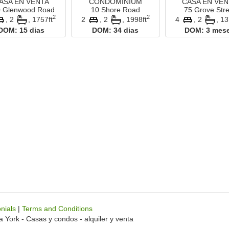
ASA EN VENTA
CONDOMINIUM
CASA EN VEN
 Glenwood Road
10 Shore Road
75 Grove Stre
2
2
, 2
,
1757ft
2
, 2
,
1998ft
4
, 2
,
13
DOM:
15 dias
DOM:
34 dias
DOM:
3 mes
nials
|
Terms and Conditions
a York - Casas y condos - alquiler y venta