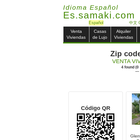
Idioma Español
Es.samaki.com
Español
中文 C
Venta
Casas
Alquiler
Viviendas
de Lujo
Viviendas
Zip cod
VENTA VI
4
found
(
0
---
Código QR
Glen