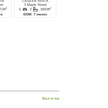
TA
CASA EN VENTA
et
3 Maple Street
2
2
72ft
5
, 3
,
3850ft
es
DOM:
7 meses
Back to top