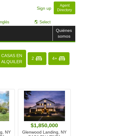
Agent
Sign up
Directory
nglés
🌎 Select
Quiénes
somos
CASAS EN
2
4+
ALQUILER
$1,850,000
g, NY
Glenwood Landing, NY