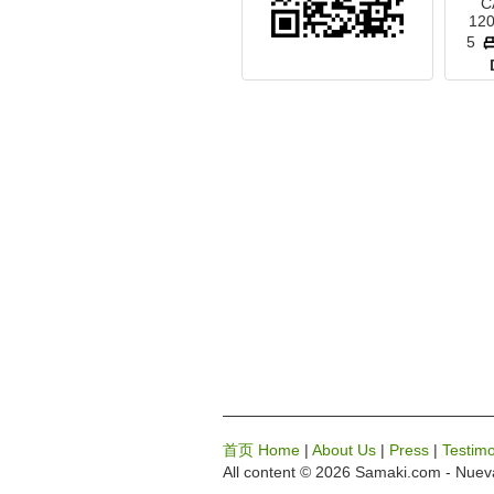
C
120
5
首页 Home
|
About Us
|
Press
|
Testimo
All content © 2026 Samaki.com
- Nuev