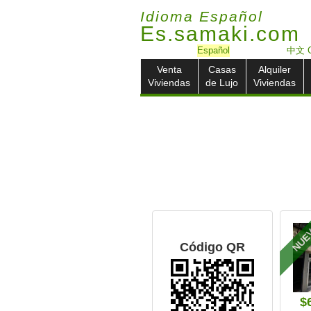
Idioma Español
Es.samaki.com
Español
中文 C
Venta
Casas
Alquiler
Viviendas
de Lujo
Viviendas
NUE
Código QR
$