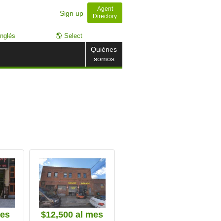
Agent
Sign up
Directory
nglés
🌎 Select
Quiénes
somos
mes
$12,500
al mes