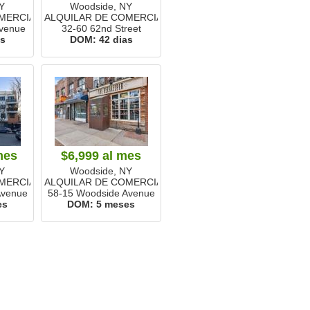
Y
Woodside, NY
MERCIALES
ALQUILAR DE COMERCIALES
venue
32-60 62nd Street
as
DOM:
42 dias
mes
$6,999
al mes
Y
Woodside, NY
MERCIALES
ALQUILAR DE COMERCIALES
Avenue
58-15 Woodside Avenue
es
DOM:
5 meses