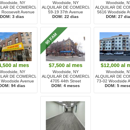
Woodside, NY
Woodside, NY
Woodside, N
ILAR DE COMERCIALES
ALQUILAR DE COMERCIALES
ALQUILAR DE CO
 Roosevelt Avenue
59-19 37th Avenue
5616 Woodside A
DOM:
3 dias
DOM:
22 dias
DOM:
27 di
90 FAM
4,500
al mes
$7,500
al mes
$12,000
al 
Woodside, NY
Woodside, NY
Woodside, N
ILAR DE COMERCIALES
ALQUILAR DE COMERCIALES
ALQUILAR DE CO
 Woodside Avenue
4705 44th Street
73-02 Woodside 
DOM:
94 dias
DOM:
4 meses
DOM:
5 mes