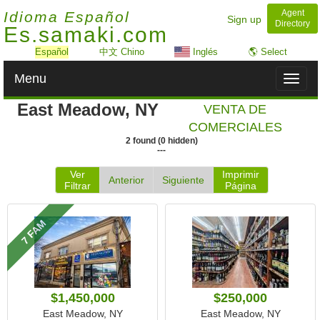
Agent
Idioma Español
Sign up
Directory
Es.samaki.com
Español
中文 Chino
Inglés
🌎 Select
Menu
Toggl
naviga
East Meadow, NY
VENTA DE
COMERCIALES
2
found
(
0
hidden)
---
Ver
Imprimir
Anterior
Siguiente
Filtrar
Página
7 FAM
$1,450,000
$250,000
East Meadow, NY
East Meadow, NY