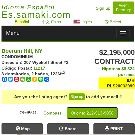
Agent
Idioma Español
Sign up
Directory
Es.samaki.com
Español
中文 Chino
Inglés
🌎 Select
Menu
Toggl
naviga
Boerum Hill, NY
$2,195,000
CONDOMINIUM
CONTRACT
Dirección: ‎207 Wyckoff Street #2
Código Postal:
11217
Hipoteca
$8,324
2
3 dormitorios, 2 baños,
1226ft
por mes
Facebook
Twitter
Pinterest
WeChat
WhatsApp
Kakao
Line
Share
ID #
RLS20032999
Are you the listing agent?
to add your cell #
Sign up
Compass
Oficina: ‍212-913-9058
Map
Share
PRINT