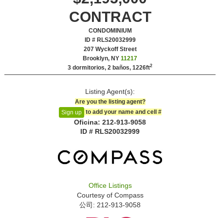
CONTRACT
CONDOMINIUM
ID # RLS20032999
‎207 Wyckoff Street
Brooklyn, NY
11217
2
3 dormitorios, 2 baños,
1226ft
Listing Agent(s):‎
Are you the listing agent?
to add your name and cell #‎
Sign up
Oficina: ‍212-913-9058
ID # RLS20032999
Office Listings
Courtesy of
Compass
公司: ‍212-913-9058