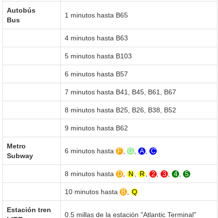
Autobús
1 minutos hasta B65
Bus
4 minutos hasta B63
5 minutos hasta B103
6 minutos hasta B57
7 minutos hasta B41, B45, B61, B67
8 minutos hasta B25, B26, B38, B52
9 minutos hasta B62
Metro
6 minutos hasta
F
,
G
,
A
,
C
Subway
8 minutos hasta
D
,
N
,
R
,
2
,
3
,
4
,
5
10 minutos hasta
B
,
Q
Estación tren
0.5 millas de la estación "Atlantic Terminal"