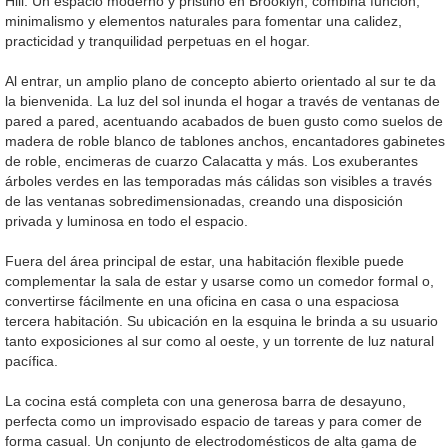
Hill. Un espacio moderno y pristino en Brooklyn, combina función,
minimalismo y elementos naturales para fomentar una calidez,
practicidad y tranquilidad perpetuas en el hogar.
Al entrar, un amplio plano de concepto abierto orientado al sur te da
la bienvenida. La luz del sol inunda el hogar a través de ventanas de
pared a pared, acentuando acabados de buen gusto como suelos de
madera de roble blanco de tablones anchos, encantadores gabinetes
de roble, encimeras de cuarzo Calacatta y más. Los exuberantes
árboles verdes en las temporadas más cálidas son visibles a través
de las ventanas sobredimensionadas, creando una disposición
privada y luminosa en todo el espacio.
Fuera del área principal de estar, una habitación flexible puede
complementar la sala de estar y usarse como un comedor formal o,
convertirse fácilmente en una oficina en casa o una espaciosa
tercera habitación. Su ubicación en la esquina le brinda a su usuario
tanto exposiciones al sur como al oeste, y un torrente de luz natural
pacífica.
La cocina está completa con una generosa barra de desayuno,
perfecta como un improvisado espacio de tareas y para comer de
forma casual. Un conjunto de electrodomésticos de alta gama de