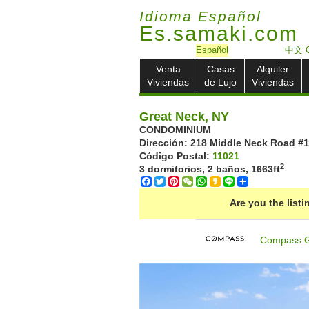
Idioma Español
Es.samaki.com
Español
中文 C
Venta
Casas
Alquiler
Viviendas
de Lujo
Viviendas
Great Neck, NY
CONDOMINIUM
Dirección: ‎218 Middle Neck Road #1
Código Postal:
11021
2
3 dormitorios, 2 baños,
1663ft
Facebook
Twitter
Pinterest
WeChat
WhatsApp
Kakao
Line
Share
Are you the list
Compass G