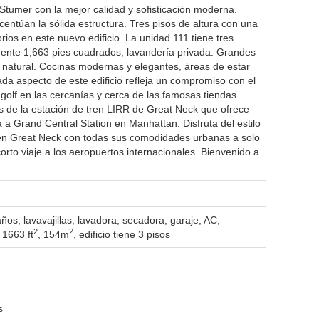
Stumer con la mejor calidad y sofisticación moderna.
acentúan la sólida estructura. Tres pisos de altura con una
ios en este nuevo edificio. La unidad 111 tiene tres
ente 1,663 pies cuadrados, lavandería privada. Grandes
 natural. Cocinas modernas y elegantes, áreas de estar
da aspecto de este edificio refleja un compromiso con el
golf en las cercanías y cerca de las famosas tiendas
s de la estación de tren LIRR de Great Neck que ofrece
a a Grand Central Station en Manhattan. Disfruta del estilo
 en Great Neck con todas sus comodidades urbanas a solo
rto viaje a los aeropuertos internacionales. Bienvenido a
baños,
lavavajillas
,
lavadora
,
secadora
,
garaje
,
AC
,
2
2
 1663 ft
,
154m
,
edificio tiene 3 pisos
s