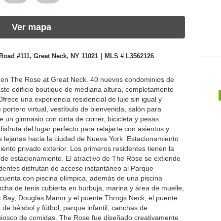
Ver mapa
k Road #111, Great Neck, NY 11021｜MLS # L3562126
a en The Rose at Great Neck. 40 nuevos condominios de
 Este edificio boutique de mediana altura, completamente
rece una experiencia residencial de lujo sin igual y
portero virtual, vestíbulo de bienvenida, salón para
un gimnasio con cinta de correr, bicicleta y pesas.
isfruta del lugar perfecto para relajarte con asientos y
stas lejanas hacia la ciudad de Nueva York. Estacionamiento
iento privado exterior. Los primeros residentes tienen la
 de estacionamiento. El atractivo de The Rose se extiende
identes disfrutan de acceso instantáneo al Parque
cuenta con piscina olímpica, además de una piscina
cha de tenis cubierta en burbuja, marina y área de muelle,
ck Bay, Douglas Manor y el puente Throgs Neck, el puente
de béisbol y fútbol, parque infantil, canchas de
 quiosco de comidas. The Rose fue diseñado creativamente