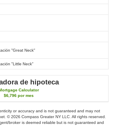
stación "Great Neck"
tación "Little Neck"
adora de hipoteca
Mortgage Calculator
$6,796
por mes
thenticity or accuracy and is not guaranteed and may not
 market. © 2026 Compass Greater NY LLC. All rights reserved.
 agent/broker is deemed reliable but is not guaranteed and