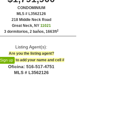
CONDOMINIUM
MLS # L3562126
‎218 Middle Neck Road
Great Neck, NY
11021
2
3 dormitorios, 2 baños,
1663ft
Listing Agent(s):‎
Are you the listing agent?
to add your name and cell #‎
Sign up
Oficina: ‍516-517-4751
MLS # L3562126