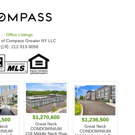
Office Listings
 of
Compass Greater NY LLC
公司: ‍212-913-9058
$1,270,600
,500
$1,236,500
Great Neck
Neck
Great Neck
CONDOMINIUM
INIUM
CONDOMINIUM
218 Middle Neck Road