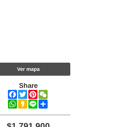
Ver mapa
Share
Facebook
Twitter
Pinterest
WeChat
WhatsApp
Kakao
Line
Share
$1,791,900