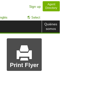
Agent
Sign up
Directory
nglés
🌎 Select
Quiénes
somos
Print Flyer