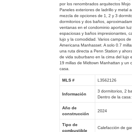
por los renombrados arquitectos Mojo 
Paneles exteriores de ladrillo y metal 
mezcla de opciones de 1, 2 y 3 dormitor
dormitorios y dos baños, aproximadam
ventanas en el condominio aportan luz
espaciosas y baños impresionantes, ca
lujo y la comodidad. Varios campos de 
Americana Manhasset. A solo 0.7 milla
una ruta directa a Penn Station y ahor
de vida suburbano en la cima del lujo
19 millas de Midtown Manhattan y un co
casa.
MLS #‎
L3562126
3 dormitorios, 2 
Información
Dentro de la casa:
Año de
2024
construcción
Tipo de
Calefacción de ga
combustible