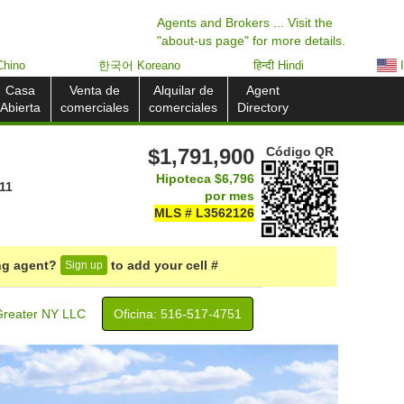
Agents and Brokers ... Visit the
"about-us page" for more details.
hino
한국어 Koreano
हिन्दी Hindi
I
Casa
Venta de
Alquilar de
Agent
Abierta
comerciales
comerciales
Directory
$1,791,900
Código QR
Hipoteca
$6,796
11
por mes
MLS # L3562126
ing agent?
to add your cell #
Sign up
reater NY LLC
Oficina: ‍516-517-4751