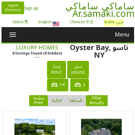
ساماكي ساماكي
Agent
Sign up
Ar.samaki.com
Directory
عربي Arabic
Chinese 中文
English
🌎 Select
Menu
Toggle
igation
ناسو Oyster Bay,
LUXURY HOMES
NY
8
listings
found
(
0
hidden)
---
منزل
إيجار
RENT
HOUSE
4+
3
Filter
مطبعة
السابقة
التالية
Print
Results