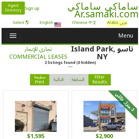
ساماكي ساماكي
Agent
Sign up
Ar.samaki.com
Directory
عربي Arabic
Chinese 中文
English
🌎 Select
Menu
Toggle
igation
ناسو Island Park,
تجاري للإيجار
NY
COMMERCIAL LEASES
2
listings
found
(
0
hidden)
---
Filter
مطبعة
السابقة
التالية
Print
Results
م
ن
ز
ل
ع
ا
ئ
ل
3
ي
$1,595
$2,900